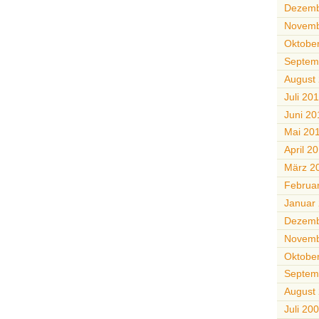
Dezemb
Novemb
Oktobe
Septem
August
Juli 20
Juni 20
Mai 20
April 2
März 2
Februa
Januar
Dezemb
Novemb
Oktobe
Septem
August
Juli 20