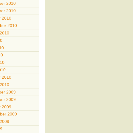
er 2010
er 2010
r 2010
ber 2010
 2010
10
10
10
010
010
r 2010
 2010
er 2009
er 2009
r 2009
ber 2009
 2009
09