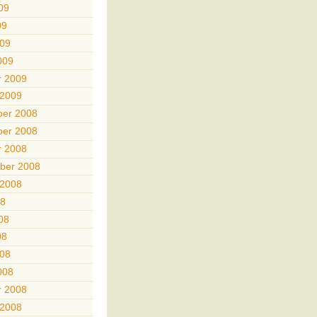
09
09
009
009
r 2009
 2009
er 2008
er 2008
r 2008
ber 2008
 2008
08
08
08
008
008
r 2008
 2008