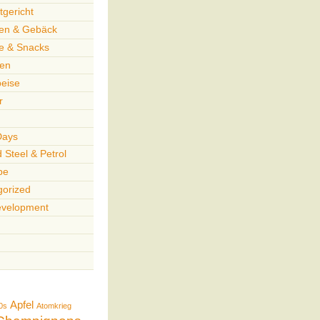
gericht
en & Gebäck
te & Snacks
en
peise
r
Days
 Steel & Petrol
pe
gorized
velopment
Apfel
0s
Atomkrieg