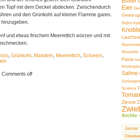
Butter
Eier
en Topf mit dem Deckel abdecken. Zwischendurch
Ge
hren und den Grünkohl auf kleiner Flamme garen.
Gewürzg
 hinzugeben.
Huhn
Kal
Knobl
nf und etwas frischem Meerrettich würzen und mit
Lauchzw
abschmecken.
Mayonnai
Mozarella
rizo
,
Grünkohl
,
Mandeln
,
Meerrettich
,
Schwein
,
Pasta
Rei
eln
Rindergeh
Sahne
Comments off
Schlangen
Science F
Tomat
Zitrone
Z
Zwie
Archiv
Januar
Oktobe