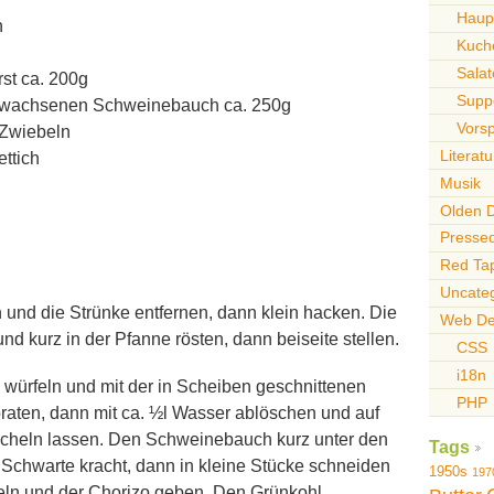
Haupt
n
Kuch
Sala
st ca. 200g
Supp
hwachsenen Schweinebauch ca. 250g
Vors
 Zwiebeln
Literatu
ettich
Musik
Olden 
Pressed
Red Ta
Uncate
und die Strünke entfernen, dann klein hacken. Die
Web De
d kurz in der Pfanne rösten, dann beiseite stellen.
CSS
i18n
 würfeln und mit der in Scheiben geschnittenen
PHP
raten, dann mit ca. ½l Wasser ablöschen und auf
cheln lassen. Den Schweinebauch kurz unter den
Tags
ie Schwarte kracht, dann in kleine Stücke schneiden
1950s
197
ln und der Chorizo geben. Den Grünkohl