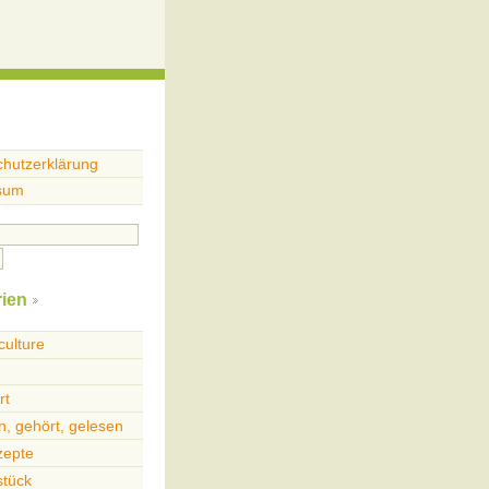
hutzerklärung
sum
ien
culture
rt
, gehört, gelesen
zepte
stück