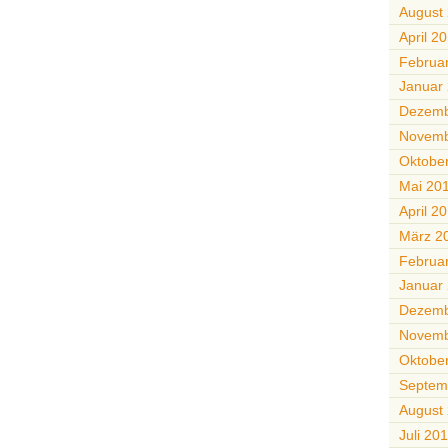
August
April 2
Februa
Januar
Dezemb
Novemb
Oktobe
Mai 20
April 2
März 2
Februa
Januar
Dezemb
Novemb
Oktobe
Septem
August
Juli 20