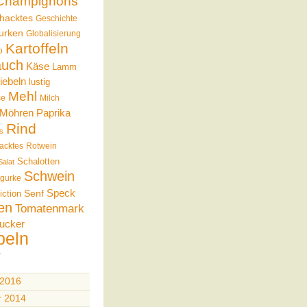
Champignons
hacktes
Geschichte
urken
Globalisierung
Kartoffeln
b
auch
Käse
Lamm
iebeln
lustig
Mehl
se
Milch
Möhren
Paprika
Rind
s
acktes
Rotwein
Schalotten
Salat
Schwein
gurke
Speck
Senf
iction
en
Tomatenmark
ucker
beln
 2016
r 2014