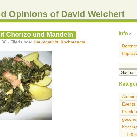
nd Opinions of David Weichert
it Chorizo und Mandeln
Info
:30 · Filed under
Hauptgericht
,
Kochrezepte
Datensc
Impres
Kategor
Atomic 
Events
Frankfu
gesehen
Kochre
Früh