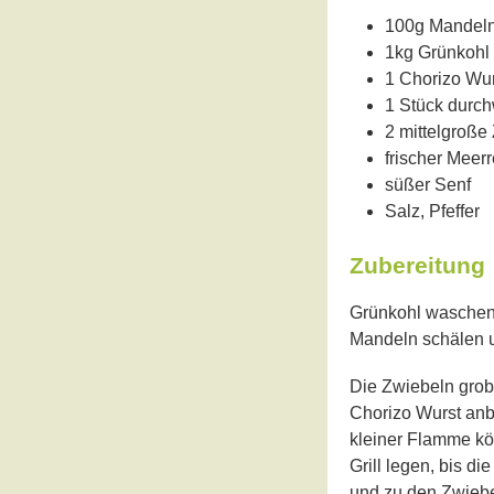
100g Mandel
1kg Grünkohl
1 Chorizo Wur
1 Stück durc
2 mittelgroße
frischer Meerr
süßer Senf
Salz, Pfeffer
Zubereitung
Grünkohl waschen 
Mandeln schälen un
Die Zwiebeln grob
Chorizo Wurst anb
kleiner Flamme kö
Grill legen, bis d
und zu den Zwiebe