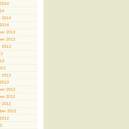
 2014
014
r 2014
 2014
er 2013
er 2013
r 2013
13
013
013
r 2013
 2013
er 2012
er 2012
r 2012
ber 2012
 2012
12