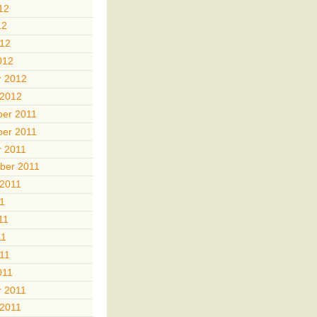
12
12
012
012
r 2012
 2012
er 2011
er 2011
r 2011
ber 2011
 2011
11
11
11
011
011
r 2011
 2011