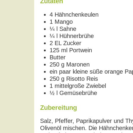
Zutaten
4 Hähnchenkeulen
1 Mango
¼ l Sahne
¼ l Hühnerbrühe
2 EL Zucker
125 ml Portwein
Butter
250 g Maronen
ein paar kleine süße orange Pa
250 g Risotto Reis
1 mittelgroße Zwiebel
½ l Gemüsebrühe
Zubereitung
Salz, Pfeffer, Paprikapulver und T
Olivenöl mischen. Die Hähnchenkeu